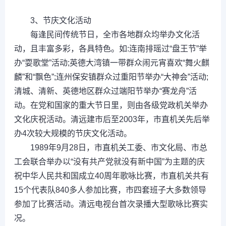
3、节庆文化活动
每逢民间传统节日，全市各地群众均举办文化活
动，且丰富多彩，各具特色。如:连南排瑶过“盘王节”举
办“耍歌堂”活动;英德大湾镇一带群众闹元宵喜欢“舞火麒
麟”和“飘色”;连州保安镇群众过重阳节举办“大神会”活动;
清城、清新、英德地区群众过端阳节举办“赛龙舟”活
动。在党和国家的重大节日里，则由各级党政机关举办
文化庆祝活动。清远建市后至2003年，市直机关先后举
办4次较大规模的节庆文化活动。
1989年9月28日，市直机关工委、市文化局、市总
工会联合举办以“没有共产党就没有新中国”为主题的庆
祝中华人民共和国成立40周年歌咏比赛，市直机关共有
15个代表队840多人参加比赛，市四套班子大多数领导
参加了比赛活动。清远电视台首次录播大型歌咏比赛实
况。