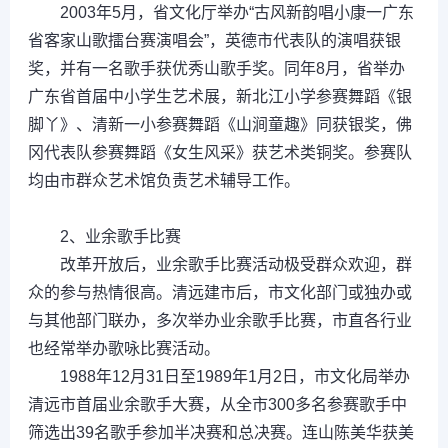
2003年5月，省文化厅举办“古风新韵唱小康一广东
省客家山歌擂台赛演唱会”，英德市代表队的演唱获银
奖，并有一名歌手获优秀山歌手奖。同年8月，省举办
广东省首届中小学生艺术展，新北江小学参赛舞蹈《银
脚丫》、清新一小参赛舞蹈《山涧童趣》同获银奖，佛
冈代表队参赛舞蹈《女生风采》获艺术类铜奖。参赛队
均由市群众艺术馆负责艺术辅导工作。
2、业余歌手比赛
改革开放后，业余歌手比赛活动极受群众欢迎，群
众的参与热情很高。清远建市后，市文化部门或独办或
与其他部门联办，多次举办业余歌手比赛，市直各行业
也经常举办歌咏比赛活动。
1988年12月31日至1989年1月2日，市文化局举办
清远市首届业余歌手大赛，从全市300多名参赛歌手中
筛选出39名歌手参加半决赛和总决赛。连山陈美华获美