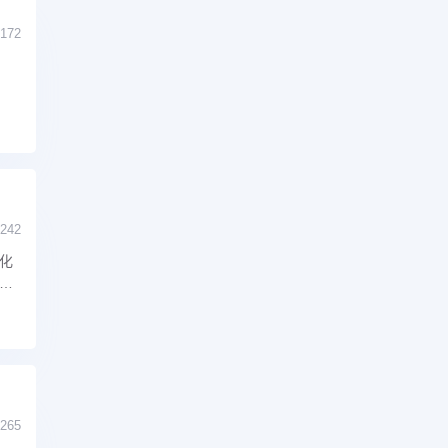
172
242
化
服
265