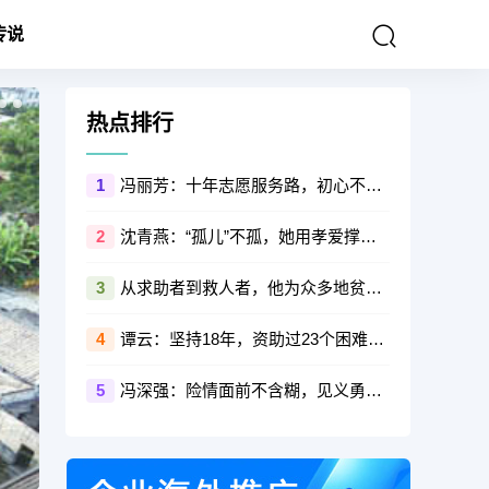
传说
热点排行
冯丽芳：十年志愿服务路，初心不改甘奉献
1
沈青燕：“孤儿”不孤，她用孝爱撑起一个家
2
从求助者到救人者，他为众多地贫患者家庭送温暖
3
谭云：坚持18年，资助过23个困难学生
4
冯深强：险情面前不含糊，见义勇为显担当
5
清远市大事记（1949年）