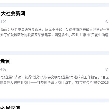
十大社会新闻
04-02
社会新闻：多名重量级官员落马，反腐不停歇，英德建市以来最大涉黑案一
公安厅侦破城区政协委员罗某涉黑案，清远多个小区业主“刷卡”买花生油遭
山洪身亡，连州小伙携“无人机”亮相中国国际模型博览会
大新闻
04-02
：“蓝丝带” 清远市获得“创文”入场券文明“蓝丝带”写进政府工作报告，“巨无
体量最大的产业项目一一神华国华清远项目动工，“城市宣传片”举办2015
等一系列文体活动，“一号产业项目”清远长隆项目全面动工
中心城区图