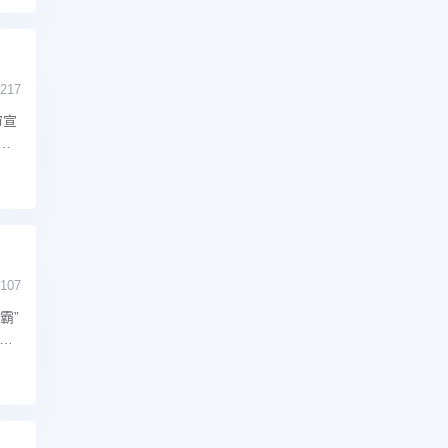
217
审宣
盗
107
霸”
环