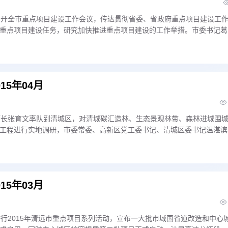
召开全市重点项目建设工作会议，传达贯彻省委、省政府重点项目建设工
重点项目建设任务，研究加快推进重点项目建设的工作举措。市委书记葛
记、代市长郭锋代表市委、市政府对做好重点项目建设
15年04月
厅长张育文率队到清城区，对清城碳汇造林、生态景观林带、森林进城围
工程进行实地调研，市委常委、高新区党工委书记、清城区委书记温湛滨
工程的进展情况。
15年03月
举行2015年清远市重点项目系列活动，宣布一大批市域国省道改造和中心