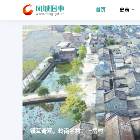
首页
史志
镬耳奇观，岭南名村：上岳村