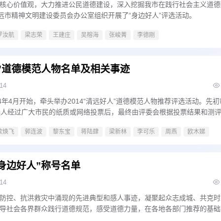
核心价值观，大力推进公民道德建设，深入挖掘我市在践行社会主义道德
清远市精神文明建设委员会办公室组织开展了“身边好人”评选活动。
罗汝航
梁志荣
王建庄
吴榕海
张峻菁
李德刚
人”道德模范人物名单及相关事迹
-14
4年4月开始，牵头举办2014“清远好人”道德模范人物推荐评选活动。先初
选人经过广大市民的纸质或网络投票后，最终由评委会根据投票结果和测
出9名2014“清远好人”道德模范人物，随后将面向全社会进行公示。
欧焕飞
郭连波
黎东宝
蒋陆肆
梁新林
李可乐
周燕
欧木娣
“身边好人”称号名单
-14
防控、抗洪救灾中涌现的先进典型和感人事迹，凝聚起众志成城、共克时
导社会各界群众践行道德规范，感受道德力量，在各地各部门推荐的基础
选并网上公示，陈新尧等79名同志被评选为清远市2020年第三期身边好