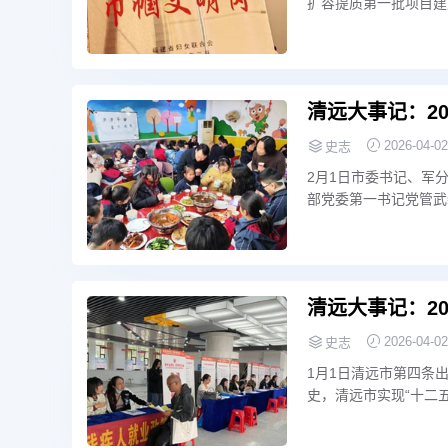
扩容提质第一批项目建
湛高速清云段等4条高
清远大事记：20
2026-04-02
史志
2月1日市委书记、军
部党委第一书记党管武装
由100个爱心家庭、
心年货送往1200户特
清远大事记：20
2026-04-02
史志
1月1日清远市第四条
史，清远市实现“十二
年度报告制度，没有发