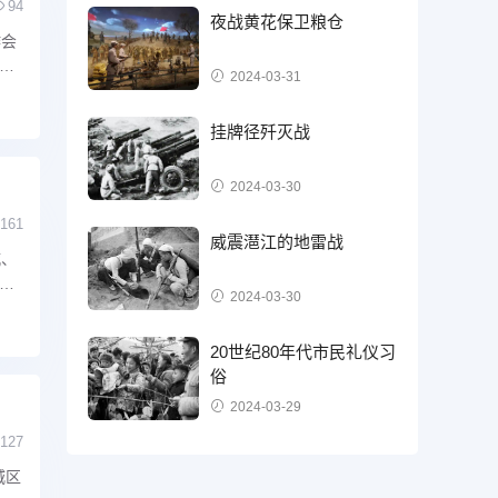
94
夜战黄花保卫粮仓
作会
长
2024-03-31
挂牌径歼灭战
2024-03-30
161
威震潖江的地雷战
城、
现
2024-03-30
20世纪80年代市民礼仪习
俗
2024-03-29
127
城区