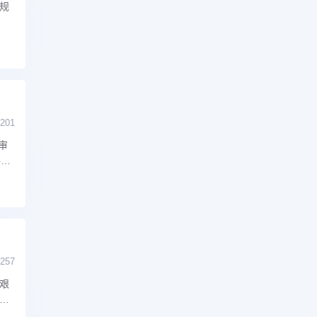
规
201
审
评结
257
艰
人。