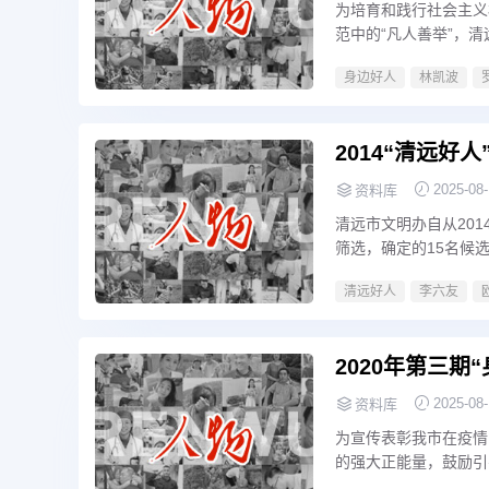
为培育和践行社会主义
范中的“凡人善举”，
身边好人
林凯波
2014“清远好
2025-08
资料库
清远市文明办自从201
筛选，确定的15名候
果进行综合评分，评选
清远好人
李六友
2020年第三期
2025-08
资料库
为宣传表彰我市在疫情
的强大正能量，鼓励引
上，经市文明办严格筛