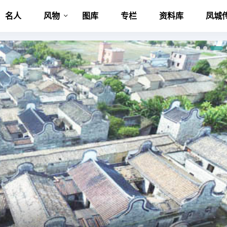
名人
风物
图库
专栏
资料库
凤城