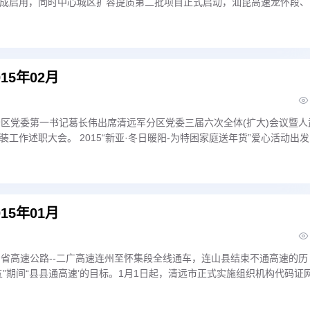
成启用，同时中心城区扩容提质第二批项目正式启动，汕昆高速龙怀段、
速公路全线动工，神华国华。清远发电有限责任公司揭牌
15年02月
分区党委第一书记葛长伟出席清远军分区党委三届六次全体(扩大)会议暨人
工作述职大会。 2015“新亚·冬日暖阳-为特困家庭送年货”爱心活动出
广东省邮政公司清远市分公司以及新亚公司组成的爱心车队，分别把1200份
困家庭手中。
15年01月
出省高速公路--二广高速连州至怀集段全线通车，连山县结束不通高速的历
五”期间“县县通高速’的目标。1月1日起，清远市正式实施组织机构代码证
生信息变更的组织机构无需到代码中心窗口“年检”。