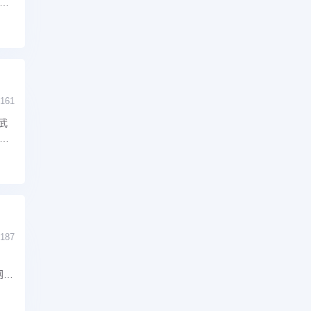
汕
161
武
发。
爱
187
网上