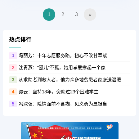
1
2
3
»
热点排行
冯丽芳：十年志愿服务路，初心不改甘奉献
1
沈青燕：“孤儿”不孤，她用孝爱撑起一个家
2
从求助者到救人者，他为众多地贫患者家庭送温暖
3
谭云：坚持18年，资助过23个困难学生
4
冯深强：险情面前不含糊，见义勇为显担当
5