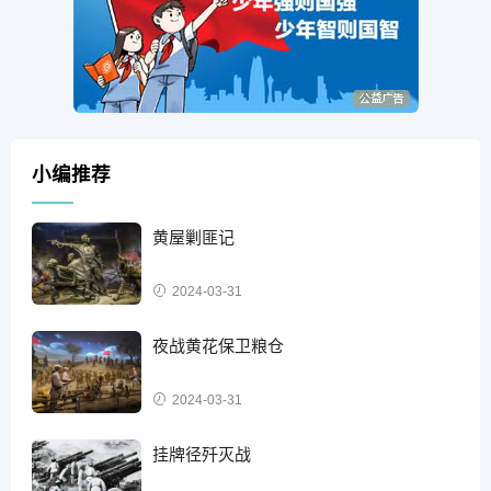
小编推荐
黄屋剿匪记
2024-03-31
夜战黄花保卫粮仓
2024-03-31
挂牌径歼灭战