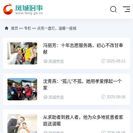
首页
>>
专栏
>> 点亮一盏灯，温暖一座城
冯丽芳：十年志愿服务路，初心不改甘奉
献
2025-08-21
凤城传说
沈青燕：“孤儿”不孤，她用孝爱撑起一个
家
2025-08-06
凤城传说
从求助者到救人者，他为众多地贫患者家
庭送温暖
2025-08-05