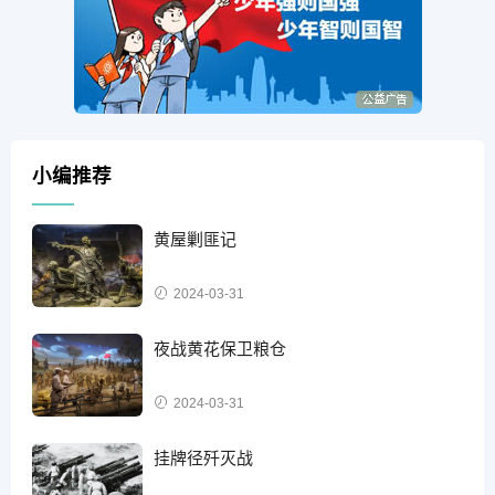
小编推荐
黄屋剿匪记
2024-03-31
夜战黄花保卫粮仓
2024-03-31
挂牌径歼灭战