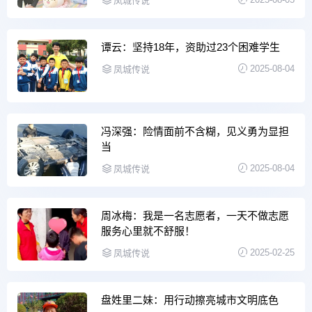
凤城传说
谭云：坚持18年，资助过23个困难学生
2025-08-04
凤城传说
冯深强：险情面前不含糊，见义勇为显担
当
2025-08-04
凤城传说
周冰梅：我是一名志愿者，一天不做志愿
服务心里就不舒服！
2025-02-25
凤城传说
盘姓里二妹：用行动擦亮城市文明底色