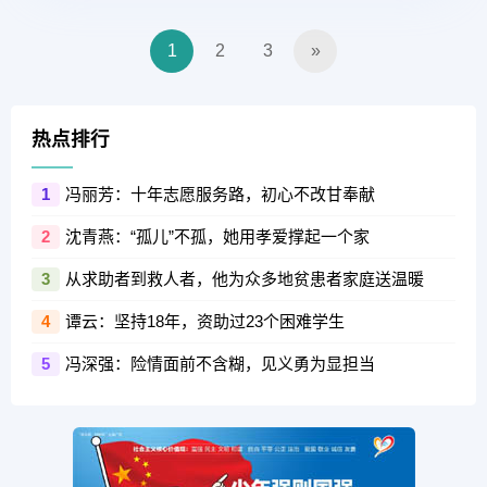
1
2
3
»
热点排行
冯丽芳：十年志愿服务路，初心不改甘奉献
1
沈青燕：“孤儿”不孤，她用孝爱撑起一个家
2
从求助者到救人者，他为众多地贫患者家庭送温暖
3
谭云：坚持18年，资助过23个困难学生
4
冯深强：险情面前不含糊，见义勇为显担当
5